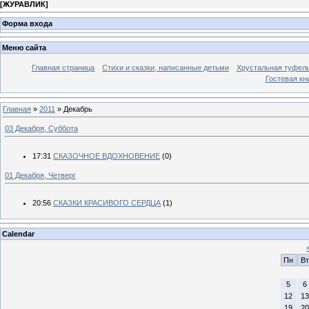
[
ЖУРАВЛИК
]
Форма входа
Меню сайта
Главная страница
Стихи и сказки, написанные детьми
Хрустальная туфел
Гостевая кн
Главная
»
2011
»
Декабрь
03 Декабря, Суббота
17:31
СКАЗОЧНОЕ ВДОХНОВЕНИЕ
(0)
01 Декабря, Четверг
20:56
СКАЗКИ КРАСИВОГО СЕРДЦА
(1)
Calendar
Пн
Вт
5
6
12
13
19
20